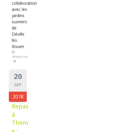
collaboration
avec les
jardins
ouvriers
de
Déville
lès
Rouen
dimanche
-
20
SEP
2018
Repas
à
Thèm
e :