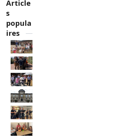
Article
s
popula
ires