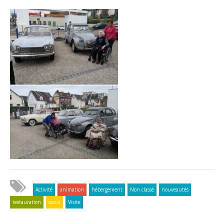
Activité
animation
hébergement
Non classé
nouveautés
restauration
social
Visite