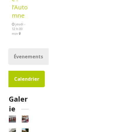
l’Auto
mne
jeudi -
12 h 00
min
Évenements
Calendrier
Galer
ie