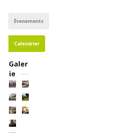
Évenements
Calendrier
Galer
ie