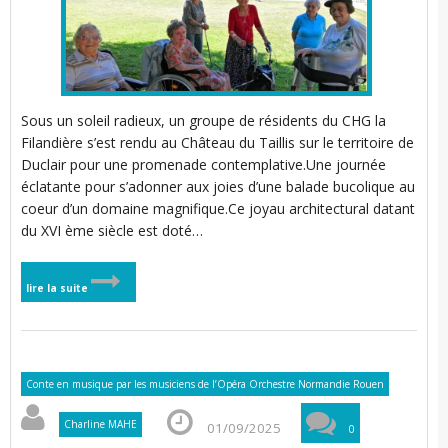
i
i
t
Sous un soleil radieux, un groupe de résidents du CHG la
Filandière s’est rendu au Château du Taillis sur le territoire de
Duclair pour une promenade contemplative.Une journée
éclatante pour s’adonner aux joies d’une balade bucolique au
l
coeur d’un domaine magnifique.Ce joyau architectural datant
du XVI ème siècle est doté…
lire la suite
’
Conte en musique par les musiciens de l’Opéra Orchestre Normandie Rouen
Charline MAHE
01/09/2025
0