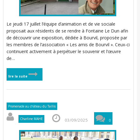
i
r
l
i
Le jeudi 17 juillet l’équipe d’animation et de vie sociale
proposait aux résidents de se rendre à Fontaine Le Dun afin
i
de découvrir une exposition, dédiée à Bourvil, proposée par
les membres de l’association « Les amis de Bourvil ». Ceux-ci
i
continuent activement à perpétuer le souvenir et l’œuvre
t
l
de…
t
lire la suite
’
l
i
Promenade au château du Taillis
Charline MAHE
03/09/2025
0
l