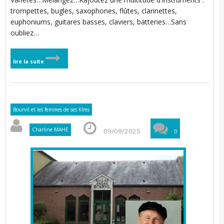
trompettes, bugles, saxophones, flûtes, clarinettes,
i
i
l
euphoniums, guitares basses, claviers, batteries…Sans
oubliez…
l
i
i
t
i
i
lire la suite
t
Bourvil et les femmes de ses films
i
i
t
Charline MAHE
09/09/2025
I
0
i
t
’
i
i