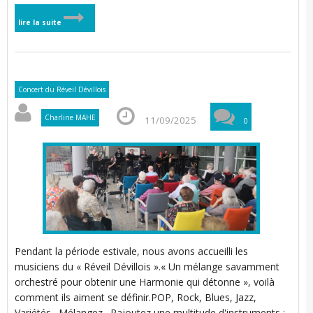
lire la suite
l
i
i
l
i
t
Concert du Réveil Dévillois
i
Charline MAHE
11/09/2025
0
i
r
t
r
l
l
i
l
t
i
t
Pendant la période estivale, nous avons accueilli les
i
musiciens du « Réveil Dévillois ».« Un mélange savamment
orchestré pour obtenir une Harmonie qui détonne », voilà
comment ils aiment se définir.POP, Rock, Blues, Jazz,
Variétés…Mélangez…Rajoutez une multitude d'instruments :