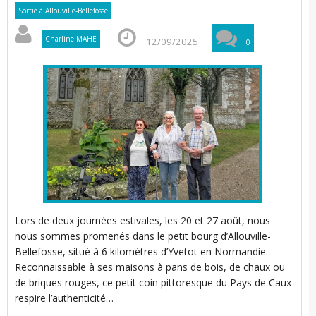
Sortie à Allouville-Bellefosse
l
i
Charline MAHE
12/09/2025
t
0
i
Lors de deux journées estivales, les 20 et 27 août, nous
’
nous sommes promenés dans le petit bourg d’Allouville-
r
r
Bellefosse, situé à 6 kilomètres d’Yvetot en Normandie.
t
Reconnaissable à ses maisons à pans de bois, de chaux ou
i
i
de briques rouges, ce petit coin pittoresque du Pays de Caux
respire l’authenticité…