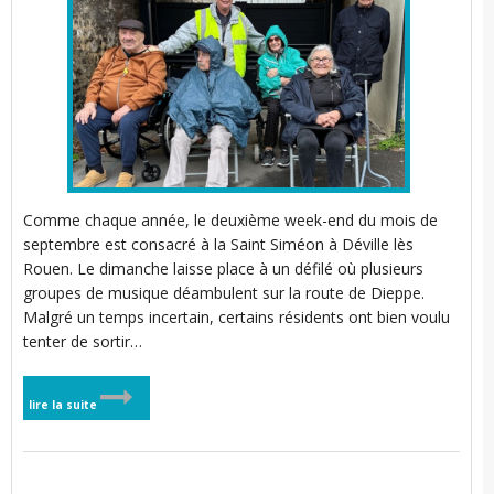
t
l
i
Comme chaque année, le deuxième week-end du mois de
septembre est consacré à la Saint Siméon à Déville lès
Rouen. Le dimanche laisse place à un défilé où plusieurs
groupes de musique déambulent sur la route de Dieppe.
Malgré un temps incertain, certains résidents ont bien voulu
tenter de sortir…
t
lire la suite
t