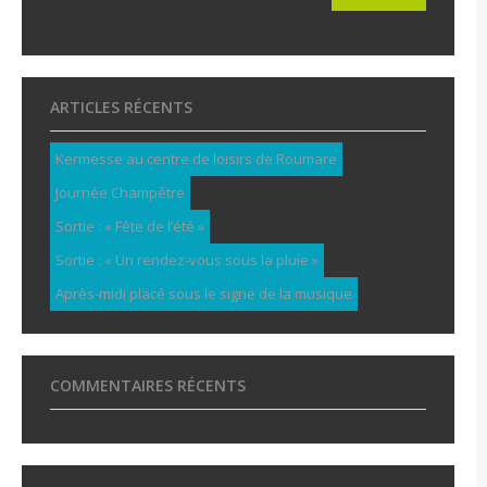
ARTICLES RÉCENTS
Kermesse au centre de loisirs de Roumare
Journée Champêtre
Sortie : « Fête de l’été »
Sortie : « Un rendez-vous sous la pluie »
Après-midi placé sous le signe de la musique
COMMENTAIRES RÉCENTS