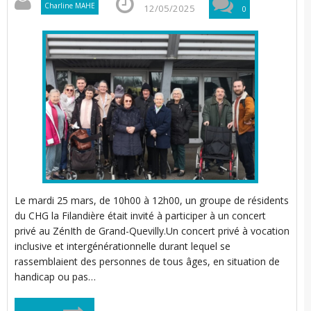
Charline MAHE
12/05/2025
0
l
i
t
i
Le mardi 25 mars, de 10h00 à 12h00, un groupe de résidents
du CHG la Filandière était invité à participer à un concert
’
privé au ZénIth de Grand-Quevilly.Un concert privé à vocation
r
r
inclusive et intergénérationnelle durant lequel se
t
rassemblaient des personnes de tous âges, en situation de
i
i
handicap ou pas…