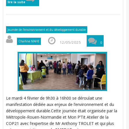
lire la suite
l
i
Journée de l’environnement et du développement durable
i
l
i
t
i
Charline MAHE
12/05/2025
0
i
r
t
r
l
l
i
l
t
i
Le mardi 4 février de 9h30 à 16h00 se déroulait une
t
manifestation dédiée aux enjeux de l’environnement et du
i
développement durable.Cette journée était organisée par la
Métropole-Rouen-Normandie et Mon P’Tit Atelier de la
COP21 avec l’expertise de Mr Anthony TROLET et qui plus