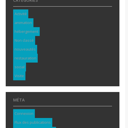
CATÉGORIES
Activité
animation
hébergement
Non classé
nouveautés
restauration
social
Visite
MÉTA
Connexion
Flux des publications