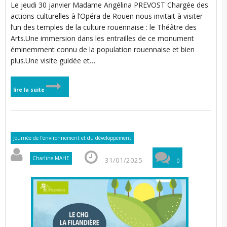
Le jeudi 30 janvier Madame Angélina PREVOST Chargée des
i
r
actions culturelles à l’Opéra de Rouen nous invitait à visiter
l
i
l’un des temples de la culture rouennaise : le Théâtre des
Arts.Une immersion dans les entrailles de ce monument
éminemment connu de la population rouennaise et bien
i
plus.Une visite guidée et…
i
t
l
lire la suite
t
Journée de l’environnement et du développement
’
l
Charline MAHE
31/01/2025
0
i
l