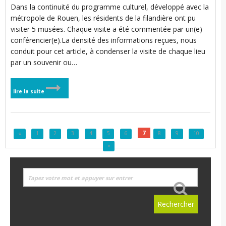
Dans la continuité du programme culturel, développé avec la
métropole de Rouen, les résidents de la filandière ont pu
visiter 5 musées. Chaque visite a été commentée par un(e)
conférencier(e).La densité des informations reçues, nous
conduit pour cet article, à condenser la visite de chaque lieu
par un souvenir ou…
lire la suite
7
«
1
2
3
4
5
6
8
9
10
»