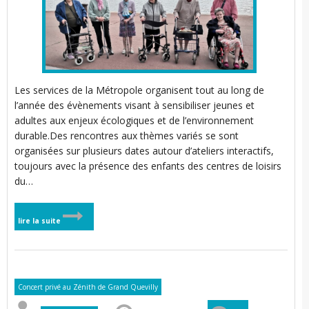
t
Les services de la Métropole organisent tout au long de
l’année des évènements visant à sensibiliser jeunes et
l
adultes aux enjeux écologiques et de l’environnement
i
durable.Des rencontres aux thèmes variés se sont
organisées sur plusieurs dates autour d’ateliers interactifs,
toujours avec la présence des enfants des centres de loisirs
du…
lire la suite
t
t
Concert privé au Zénith de Grand Quevilly