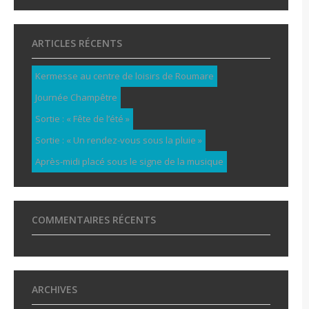
ARTICLES RÉCENTS
Kermesse au centre de loisirs de Roumare
Journée Champêtre
Sortie : « Fête de l’été »
Sortie : « Un rendez-vous sous la pluie »
Après-midi placé sous le signe de la musique
COMMENTAIRES RÉCENTS
ARCHIVES