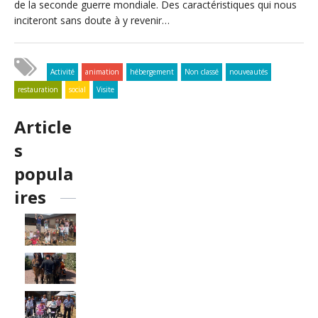
de la seconde guerre mondiale. Des caractéristiques qui nous
inciteront sans doute à y revenir…
Activité
animation
hébergement
Non classé
nouveautés
restauration
social
Visite
Article
s
popula
ires