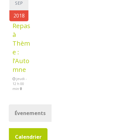
SEP
2018
Repas
à
Thèm
e :
l’Auto
mne
jeudi -
12 h 00
min
Évenements
Calendrier