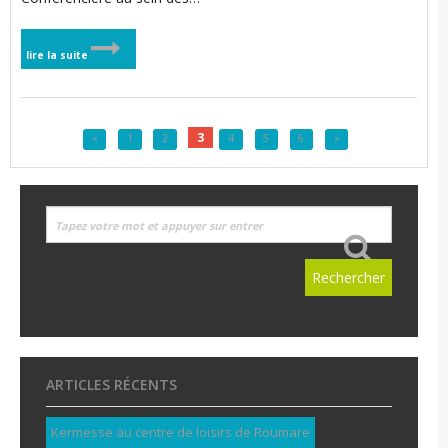
lire la suite
3
«
1
2
4
5
6
»
ARTICLES RÉCENTS
Kermesse au centre de loisirs de Roumare