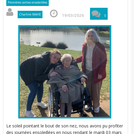
Premières sorties ensoleillées
i
i
Charline MAHE
19/03/2026
0
t
l
’
Le soleil pointant le bout de son nez, nous avons pu profiter
des journées ensoleillées en nous rendant le mardi 03 mars