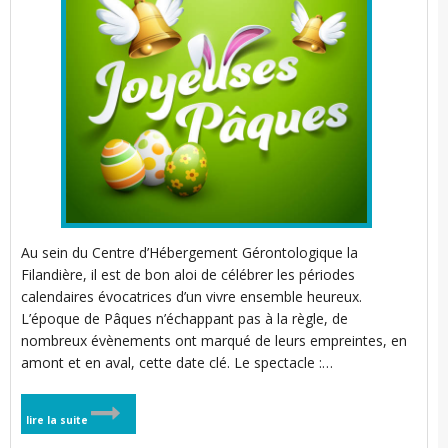
t
l
i
Au sein du Centre d’Hébergement Gérontologique la
Filandière, il est de bon aloi de célébrer les périodes
calendaires évocatrices d’un vivre ensemble heureux.
L’époque de Pâques n’échappant pas à la règle, de
t
nombreux évènements ont marqué de leurs empreintes, en
amont et en aval, cette date clé. Le spectacle :…
t
lire la suite