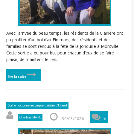
i
i
l
l
i
i
t
Avec l’arrivée du beau temps, les résidents de la Clairière ont
i
i
pu profiter d’un bol d’air.Fin mars, des résidents et des
t
familles se sont rendus à la fête de la Jonquille à Montville.
Cette sortie a eu pour but pour chacun d’eux de se faire
plaisir, de maintenir le lien…
i
i
t
lire la suite
I
i
t
’
i
Sortie nocturne au cirque-théâtre d’Elbeuf
Charline MAHE
30/03/2026
0
i