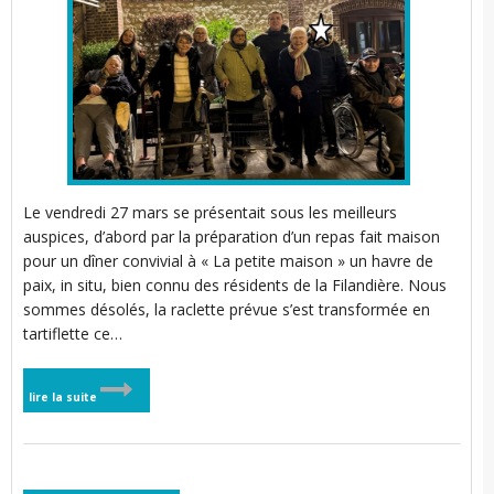
i
r
l
i
i
i
t
l
Le vendredi 27 mars se présentait sous les meilleurs
auspices, d’abord par la préparation d’un repas fait maison
t
pour un dîner convivial à « La petite maison » un havre de
paix, in situ, bien connu des résidents de la Filandière. Nous
sommes désolés, la raclette prévue s’est transformée en
’
l
tartiflette ce…
i
lire la suite
l