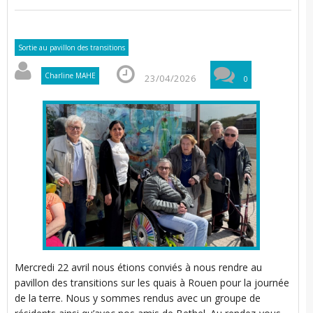
l
i
t
Sortie au pavillon des transitions
Charline MAHE
23/04/2026
0
i
’
r
r
t
Mercredi 22 avril nous étions conviés à nous rendre au
i
i
pavillon des transitions sur les quais à Rouen pour la journée
de la terre. Nous y sommes rendus avec un groupe de