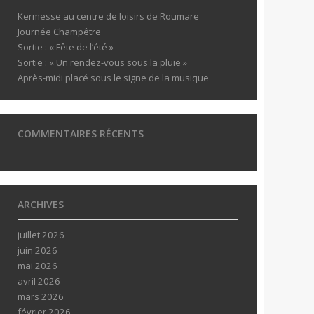
Kermesse au centre de loisirs de Roumare
Journée Champêtre
Sortie : « Fête de l’été »
Sortie : « Un rendez-vous sous la pluie »
Après-midi placé sous le signe de la musique
COMMENTAIRES RÉCENTS
ARCHIVES
juillet 2026
juin 2026
mai 2026
avril 2026
mars 2026
février 2026