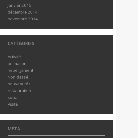
janvier 2015
décembre 2014
novembre 2014
CATÉGORIES
Activité
animation
hébergement
Non classé
nouveautés
restauration
social
Visite
MÉTA