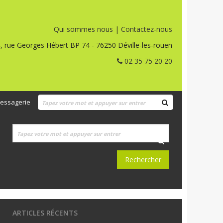
Qui sommes nous
|
Contactez-nous
, rue Georges Hébert BP 74 - 76250 Déville-les-rouen
02 35 75 20 20
essagerie
ARTICLES RÉCENTS