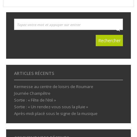
ARTICLES RÉCENTS
Kermesse au centre de loisirs de Roumare
Journée Champêtre
Sortie : « Fête de l’été »
Sortie : « Un rendez-vous sous la pluie »
Après-midi placé sous le signe de la musique