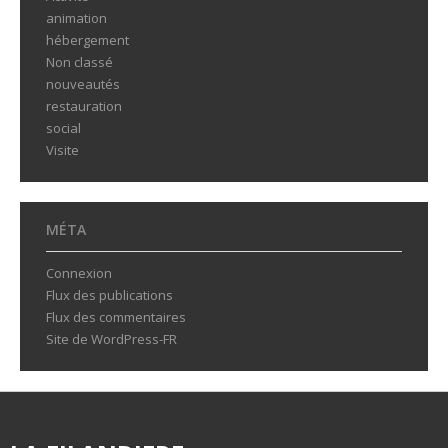
animation
hébergement
Non classé
nouveautés
restauration
social
Visite
MÉTA
Connexion
Flux des publications
Flux des commentaires
Site de WordPress-FR