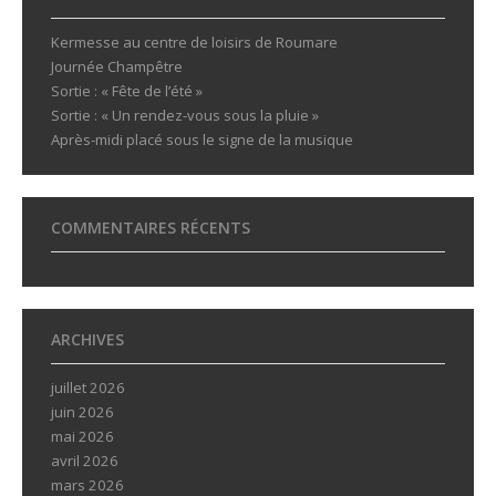
Kermesse au centre de loisirs de Roumare
Journée Champêtre
Sortie : « Fête de l’été »
Sortie : « Un rendez-vous sous la pluie »
Après-midi placé sous le signe de la musique
COMMENTAIRES RÉCENTS
ARCHIVES
juillet 2026
juin 2026
mai 2026
avril 2026
mars 2026