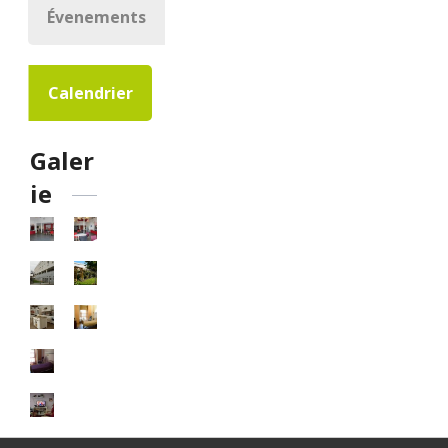
Évenements
Calendrier
Galer
ie