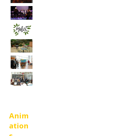
Anim
ation
s