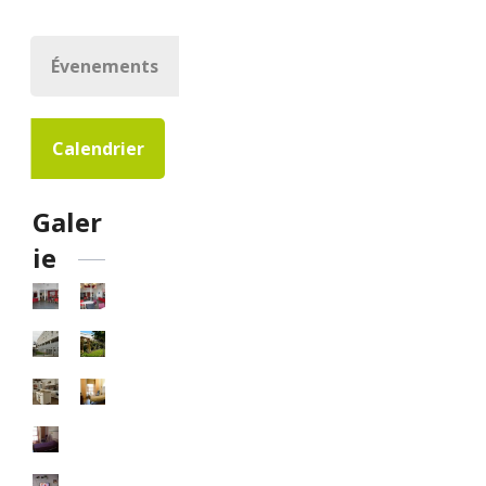
Évenements
Calendrier
Galer
ie