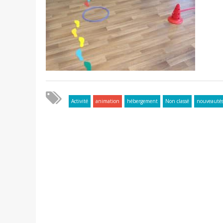
Activité
animation
hébergement
Non classé
nouveauté