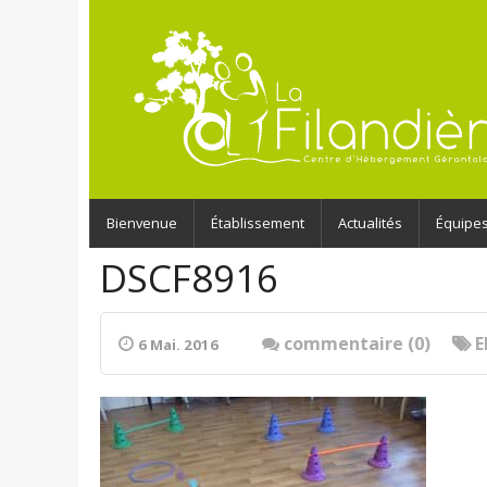
Bienvenue
Établissement
Actualités
Équipe
DSCF8916
commentaire (0)
E
6 Mai. 2016