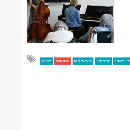
Activité
animation
hébergement
Non classé
nouveauté