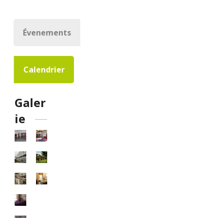
Évenements
Calendrier
Galer
ie