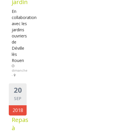
jardin
En
collaboration
avec les
jardins
ouvriers
de
Déville
lès
Rouen
dimanche
-
20
SEP
2018
Repas
à