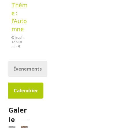
Thèm
e :
l’Auto
mne
jeudi -
12 h 00
min
Évenements
Calendrier
Galer
ie