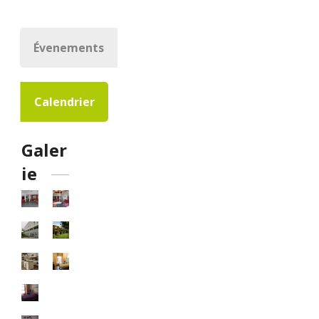
Évenements
Calendrier
Galer
ie