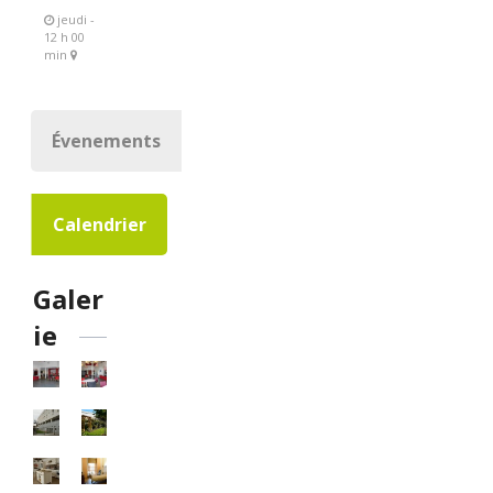
jeudi -
12 h 00
min
Évenements
Calendrier
Galer
ie