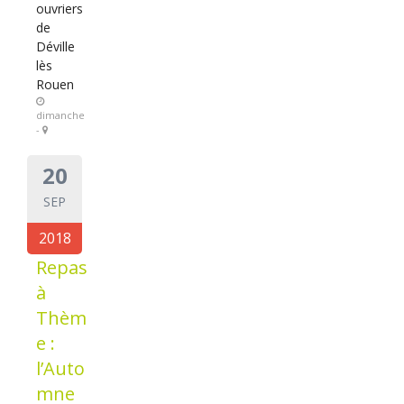
ouvriers
de
Déville
lès
Rouen
dimanche
-
20
SEP
2018
Repas
à
Thèm
e :
l’Auto
mne