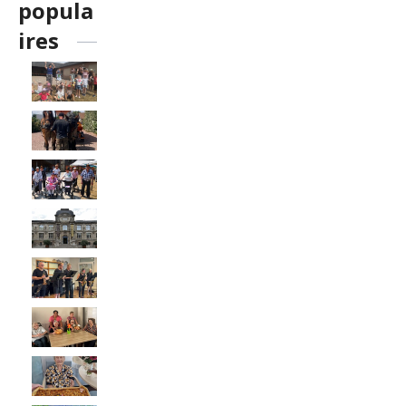
popula
ires