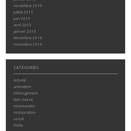
novembre 2015
juillet 2015
juin 2015
avril 2015
janvier 2015
décembre 2014
novembre 2014
CATÉGORIES
Activité
animation
hébergement
Non classé
nouveautés
restauration
social
Visite