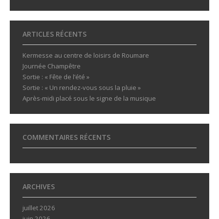
ARTICLES RÉCENTS
Kermesse au centre de loisirs de Roumare
Journée Champêtre
Sortie : « Fête de l’été »
Sortie : « Un rendez-vous sous la pluie »
Après-midi placé sous le signe de la musique
COMMENTAIRES RÉCENTS
ARCHIVES
juillet 2026
juin 2026