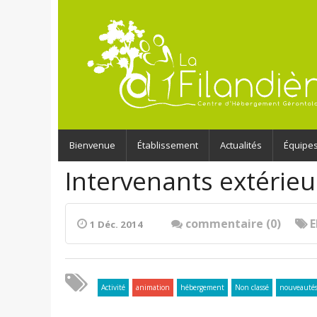
Bienvenue
Établissement
Actualités
Équipe
Intervenants extérieu
commentaire (0)
1 Déc. 2014
Activité
animation
hébergement
Non classé
nouveauté