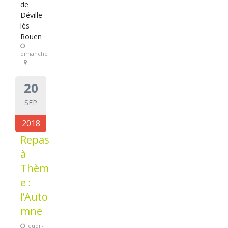
de
Déville
lès
Rouen
dimanche
-
20
SEP
2018
Repas
à
Thèm
e :
l’Auto
mne
jeudi -