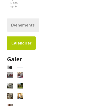
12 h 00
min
Évenements
Calendrier
Galer
ie