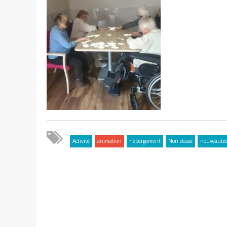
Activité
animation
hébergement
Non classé
nouveauté