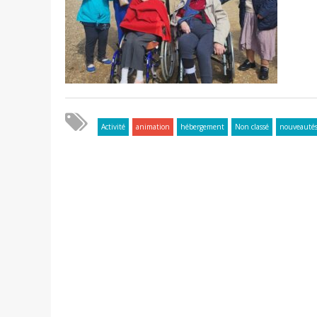
Activité
animation
hébergement
Non classé
nouveauté