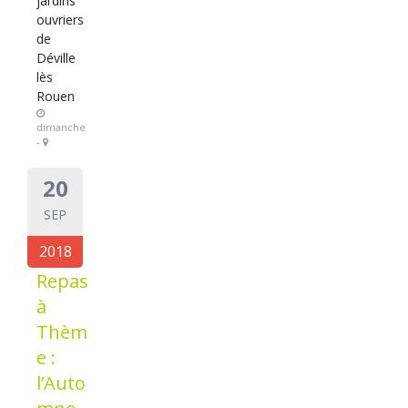
jardins
ouvriers
de
Déville
lès
Rouen
dimanche
-
20
SEP
2018
Repas
à
Thèm
e :
l’Auto