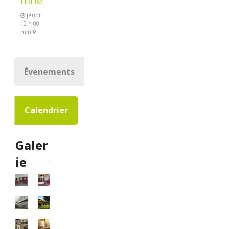
mne
jeudi -
12 h 00
min
Évenements
Calendrier
Galer
ie