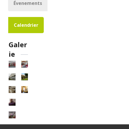
Évenements
Calendrier
Galer
ie