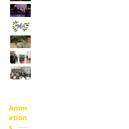
Anim
ation
s