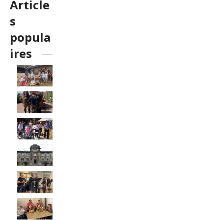
Article
s
popula
ires