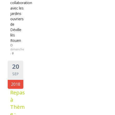
collaboration
avec les
jardins
ouvriers
de
Déville
lès
Rouen
dimanche
-
20
SEP
2018
Repas
à
Thèm
e :