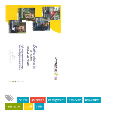
Activité
animation
hébergement
Non classé
nouveautés
restauration
social
Visite