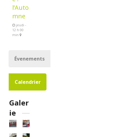
l’Auto
mne
jeudi -
12 h 00
min
Évenements
Calendrier
Galer
ie