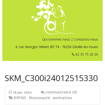
Qui sommes nous
|
Contactez-nous
4, rue Georges Hébert BP 74 - 76250 Déville-les-rouen
02 35 75 20 20
SKM_C300i24012515330
commentaire (0)
25 Jan. 2024
EHPAD
Nouveauté
animation