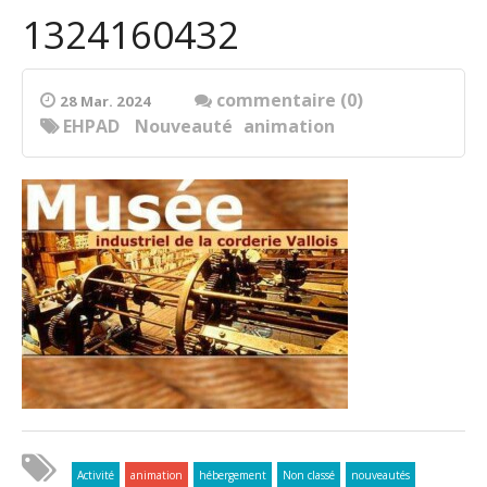
1324160432
commentaire (0)
28 Mar. 2024
EHPAD
Nouveauté
animation
Activité
animation
hébergement
Non classé
nouveautés