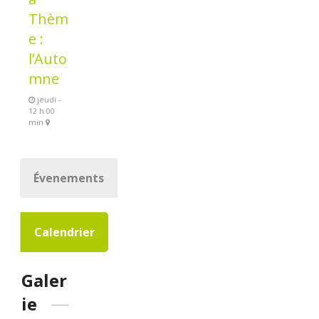
Thèm
e :
l’Auto
mne
jeudi -
12 h 00
min
Évenements
Calendrier
Galer
ie