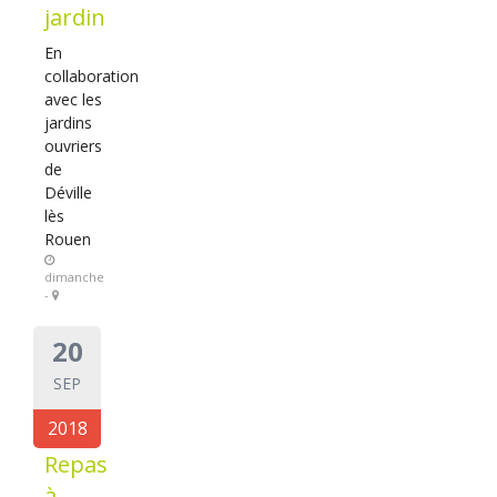
jardin
En
collaboration
avec les
jardins
ouvriers
de
Déville
lès
Rouen
dimanche
-
20
SEP
2018
Repas
à