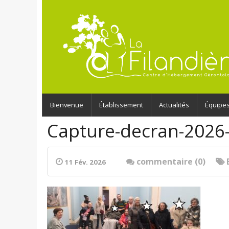
Bienvenue
Établissement
Actualités
Équipe
Capture-decran-2026
commentaire (0)
11 Fév. 2026