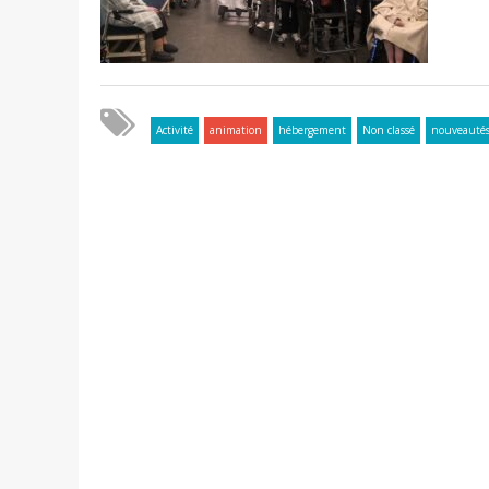
Activité
animation
hébergement
Non classé
nouveauté