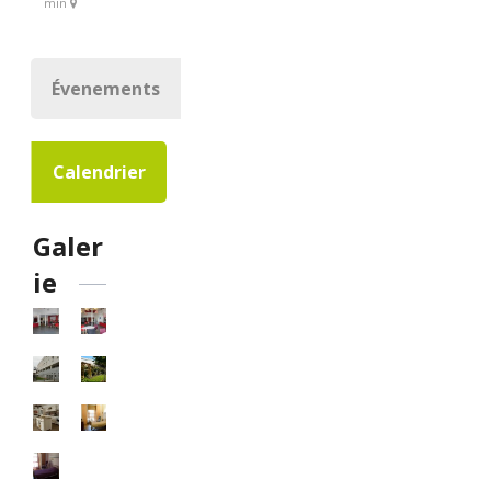
min
Évenements
Calendrier
Galer
ie