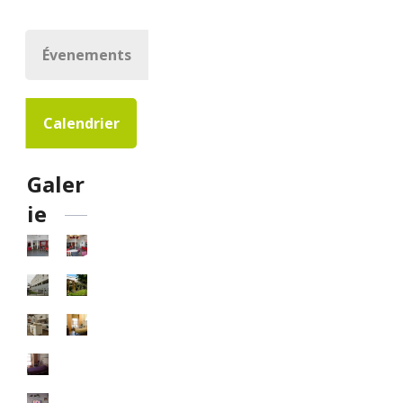
Évenements
Calendrier
Galer
ie