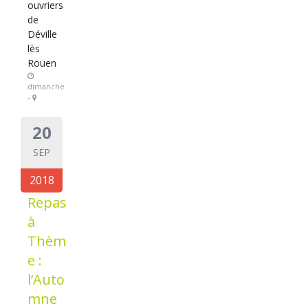
ouvriers
de
Déville
lès
Rouen
dimanche
-
20
SEP
2018
Repas
à
Thèm
e :
l’Auto
mne