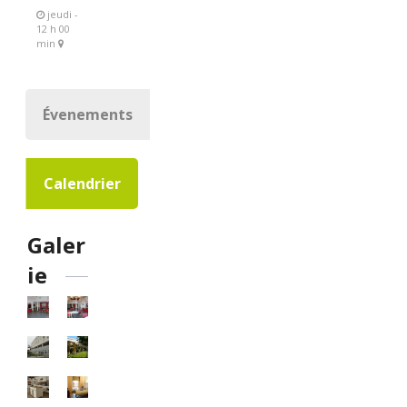
jeudi -
12 h 00
min
Évenements
Calendrier
Galer
ie