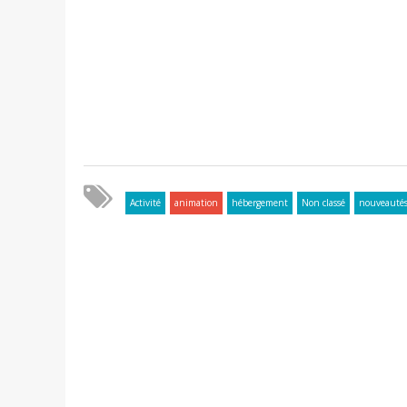
Activité
animation
hébergement
Non classé
nouveauté