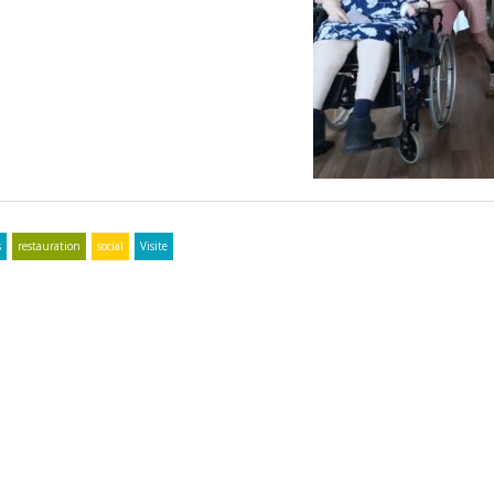
s
restauration
social
Visite