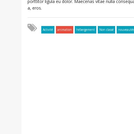
porttitor ligula eu dolor. Maecenas vitae nulla conseq
a, eros.
Activité
animation
hébergement
Non classé
nouveauté