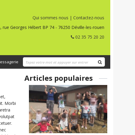
Qui sommes nous
|
Contactez-nous
, rue Georges Hébert BP 74 - 76250 Déville-les-rouen
02 35 75 20 20
essagerie
Articles populaires
et,
it. Morbi
retra
volutpat
tetuer.
nec