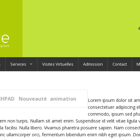
4
s
Services
Visites Virtuelles
Admission
Contact
M
Services Classiques
L’étang
Services specialisés
Le moulin
La clairière
EHPAD
Nouveauté
animation
Lorem ipsum dolor sit am
Le SSIAD
La fermette
La petite maison
Soins infirmiers à domicile
consectetuer adipiscing el
commodo, ipsum sed pha
Le colombier
L’accueil enchantant
60 places classiques
em non turpis. Nullam sit amet enim. Suspendisse id velit vitae ligula 
la facilisi. Nulla libero. Vivamus pharetra posuere sapien. Nam consec
nunc ullamcorper orci, fermentum bibendum enim nibh eget ipsum. Do
L’aide aux aidants
6 places d’urgence