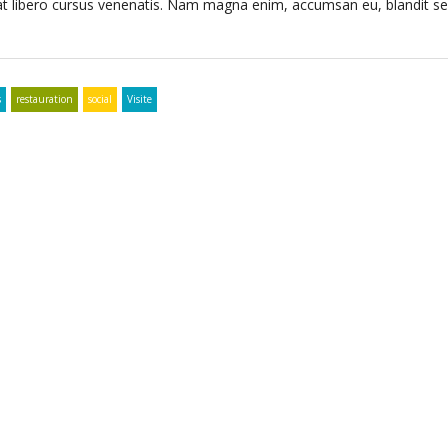
uat libero cursus venenatis. Nam magna enim, accumsan eu, blandit se
s
restauration
social
Visite