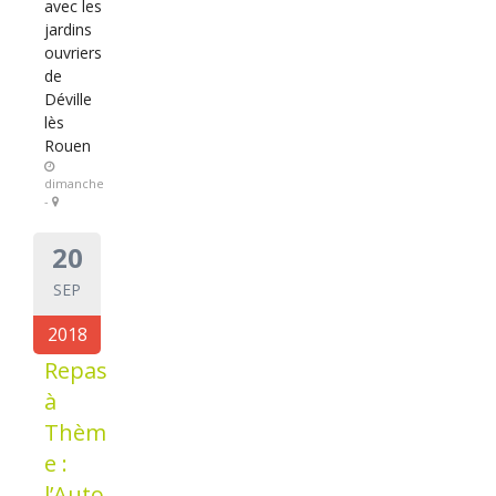
avec les
jardins
ouvriers
de
Déville
lès
Rouen
dimanche
-
20
SEP
2018
Repas
à
Thèm
e :
l’Auto