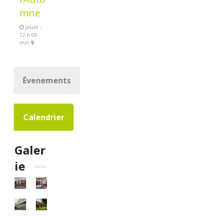
mne
jeudi -
12 h 00
min
Évenements
Calendrier
Galer
ie