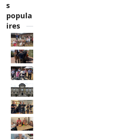
s
popula
ires