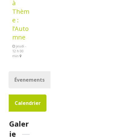
à
Thèm
e :
l’Auto
mne
jeudi -
12 h 00
min
Évenements
Calendrier
Galer
ie