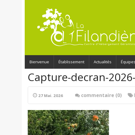
Bienvenue
Établissement
Actualités
Équipe
Capture-decran-2026
commentaire (0)
27 Mai. 2026