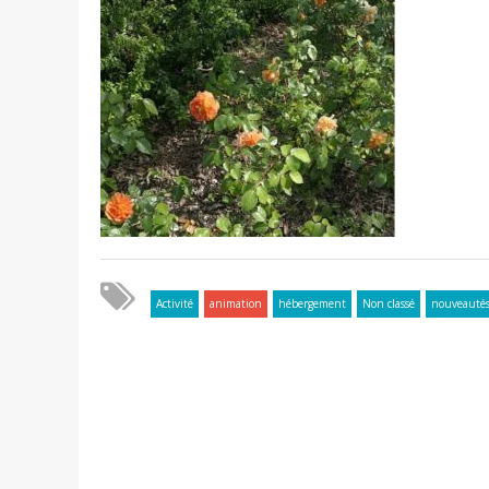
Activité
animation
hébergement
Non classé
nouveauté