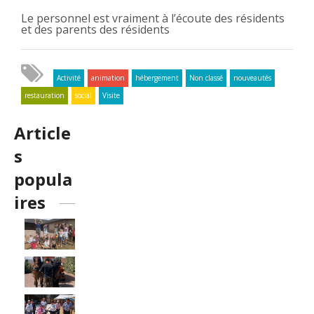
Le personnel est vraiment à l’écoute des résidents
et des parents des résidents
Activité
animation
hébergement
Non classé
nouveautés
restauration
social
Visite
Article
s
popula
ires