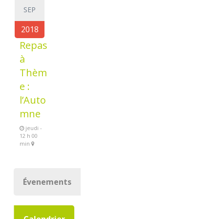
SEP
2018
Repas
à
Thèm
e :
l’Auto
mne
jeudi -
12 h 00
min
Évenements
Calendrier