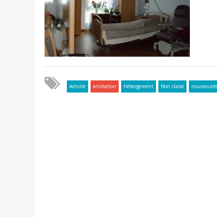
Activité
animation
hébergement
Non classé
nouveauté