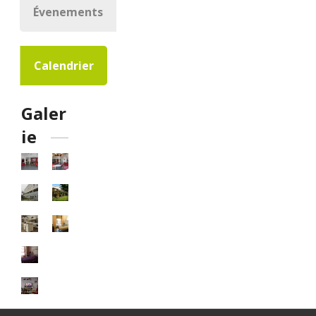
Évenements
Calendrier
Galer
ie