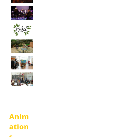
Anim
ation
s