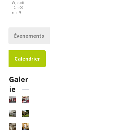
jeudi -
12 h 00
min
Évenements
Calendrier
Galer
ie