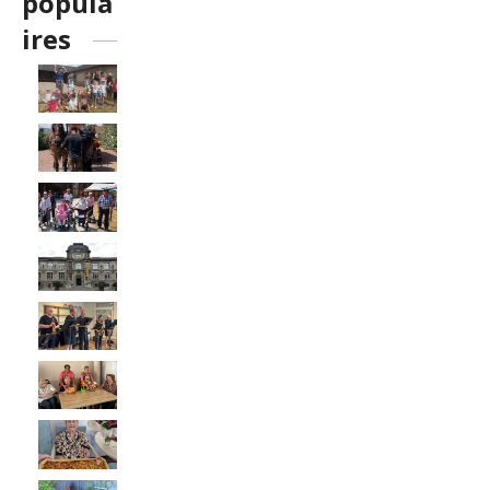
popula
ires