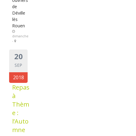
ouvriers
de
Déville
lès
Rouen
dimanche
-
20
SEP
2018
Repas
à
Thèm
e :
l’Auto
mne