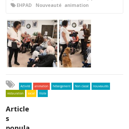
EHPAD
Nouveauté
animation
Activité
animation
hébergement
Non classé
nouveautés
restauration
social
Visite
Article
s
popula