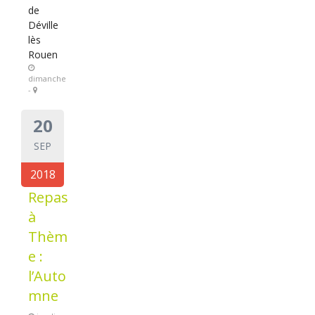
de
Déville
lès
Rouen
dimanche
-
20
SEP
2018
Repas
à
Thèm
e :
l’Auto
mne