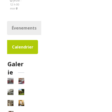
jeudi -
12 h 00
min
Évenements
Calendrier
Galer
ie