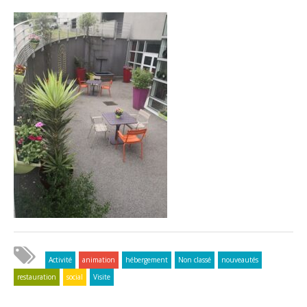
Activité
animation
hébergement
Non classé
nouveautés
restauration
social
Visite