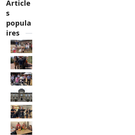
Article
s
popula
ires