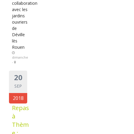
collaboration
avec les
jardins
ouvriers
de
Déville
lès
Rouen
dimanche
-
20
SEP
2018
Repas
à
Thèm
e :