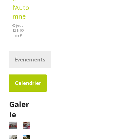
l’Auto
mne
jeudi -
12 h 00
min
Évenements
Calendrier
Galer
ie