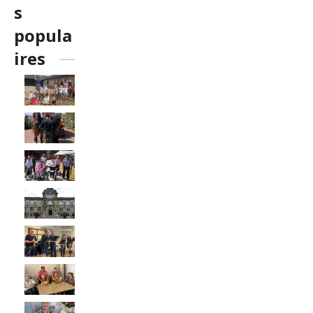
s
popula
ires