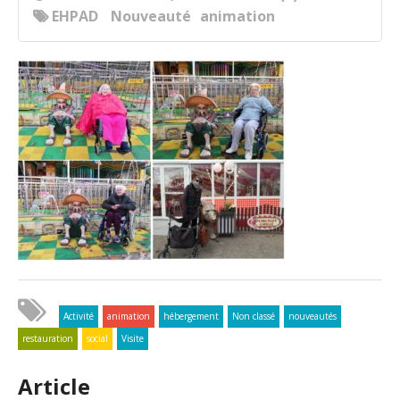
EHPAD
Nouveauté
animation
Activité
animation
hébergement
Non classé
nouveautés
restauration
social
Visite
Article