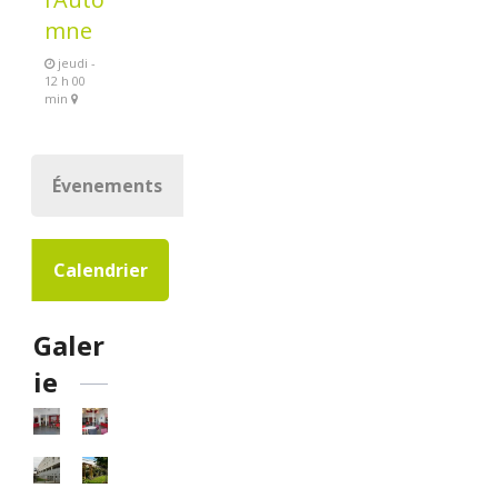
mne
jeudi -
12 h 00
min
Évenements
Calendrier
Galer
ie