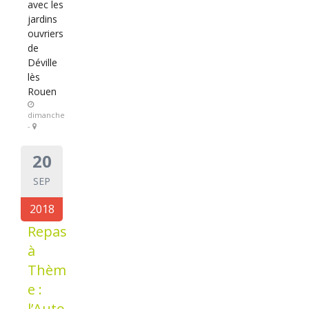
avec les
jardins
ouvriers
de
Déville
lès
Rouen
dimanche
-
20
SEP
2018
Repas
à
Thèm
e :
l’Auto