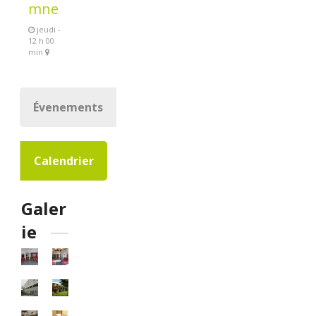
mne
jeudi -
12 h 00
min
Évenements
Calendrier
Galer
ie