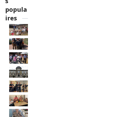
s
popula
ires