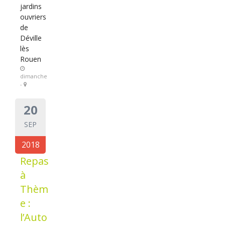
jardins
ouvriers
de
Déville
lès
Rouen
dimanche
-
20
SEP
2018
Repas
à
Thèm
e :
l’Auto