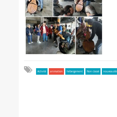
Activité
animation
hébergement
Non classé
nouveauté