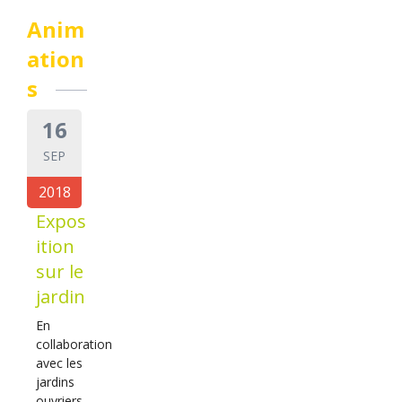
Anim
ation
s
16
SEP
2018
Expos
ition
sur le
jardin
En
collaboration
avec les
jardins
ouvriers