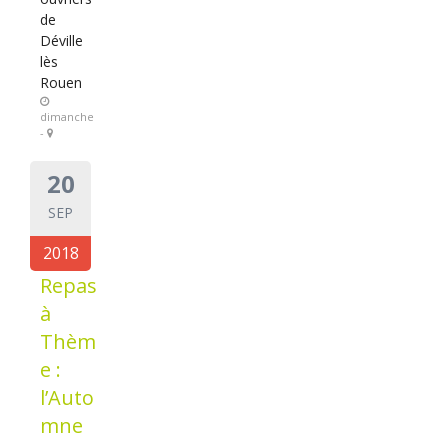
de
Déville
lès
Rouen
dimanche
-
20
SEP
2018
Repas
à
Thèm
e :
l’Auto
mne