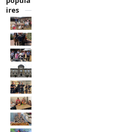
popula
ires