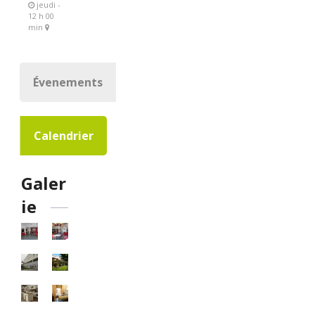
jeudi -
12 h 00
min
Évenements
Calendrier
Galer
ie