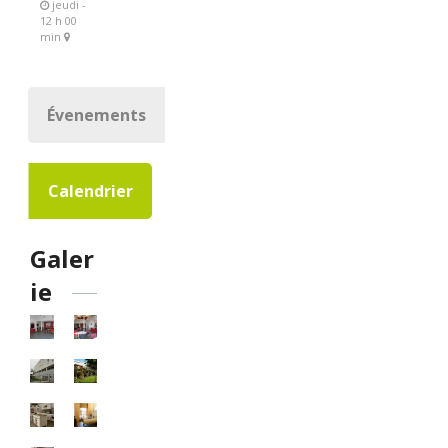
jeudi -
12 h 00
min
Évenements
Calendrier
Galer
ie