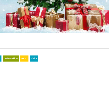
s
restauration
social
Visite