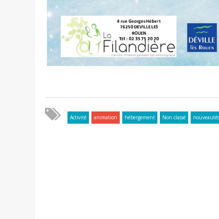
Activité
animation
hébergement
Non classé
nouveauté