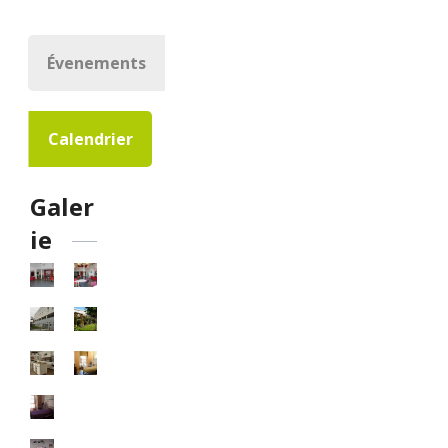
Évenements
Calendrier
Galer
ie