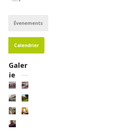
min
Évenements
Calendrier
Galer
ie