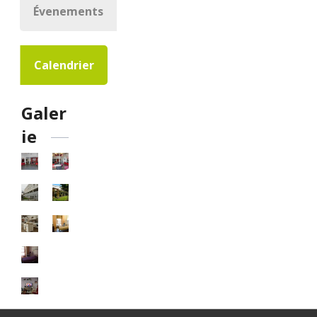
Évenements
Calendrier
Galer
ie