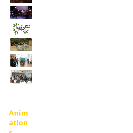
Anim
ation
s